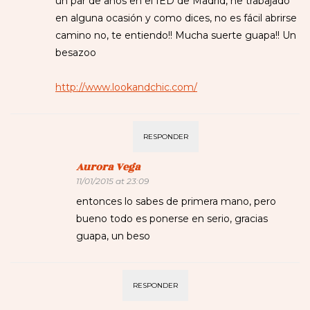
un par de años en el IED de Madrid, he trabajado
en alguna ocasión y como dices, no es fácil abrirse
camino no, te entiendo!! Mucha suerte guapa!! Un
besazoo
http://www.lookandchic.com/
RESPONDER
Aurora Vega
11/01/2015 at 23:09
entonces lo sabes de primera mano, pero
bueno todo es ponerse en serio, gracias
guapa, un beso
RESPONDER