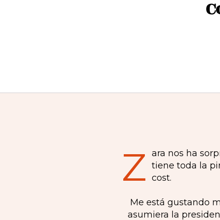
C
Z
ara nos ha sorp
tiene toda la p
cost.
Me está gustando m
asumiera la presiden