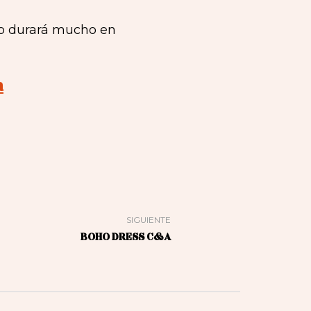
no durará mucho en
a
SIGUIENTE
BOHO DRESS C&A