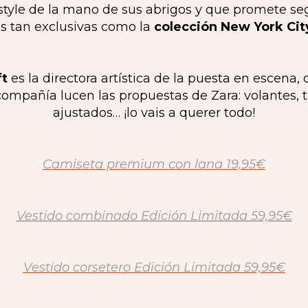
t style de la mano de sus abrigos y que promete se
s tan exclusivas como la
colección New York City
t
es la directora artística de la puesta en escena
 compañía lucen las propuestas de Zara: volantes, 
ajustados… ¡lo vais a querer todo!
Camiseta premium con lana 19,95€
Vestido combinado Edición Limitada 59,95€
Vestido corsetero Edición Limitada 59,95€