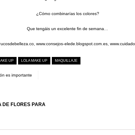
¿Cómo combinarías los colores?
Que tengáis un excelente fin de semana…
rucosdebelleza.co, www.consejos-elede.blogspot.com.es, www.cuidado
MAKE UP
LOLA MAKE UP
MAQUILLAJE
ión es importante
 DE FLORES PARA