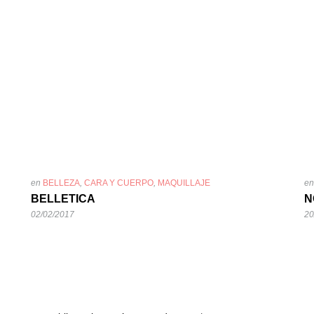
en
BELLEZA
,
CARA Y CUERPO
,
MAQUILLAJE
e
BELLETICA
N
02/02/2017
20