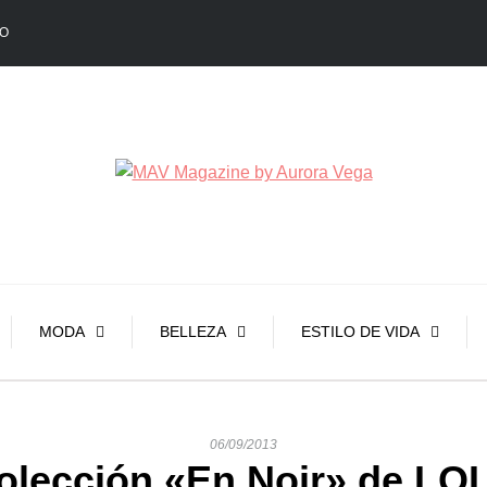
O
MODA
BELLEZA
ESTILO DE VIDA
06/09/2013
olección «En Noir» de LO