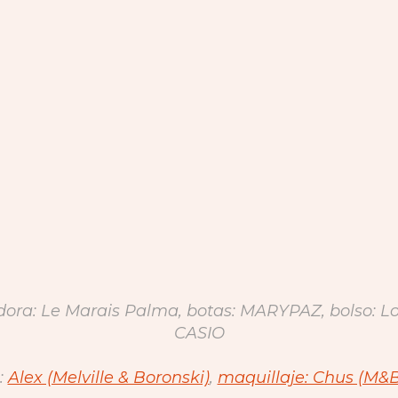
adora: Le Marais Palma, botas: MARYPAZ, bolso: L
CASIO
:
Alex (Melville & Boronski)
,
maquillaje: Chus (M&B