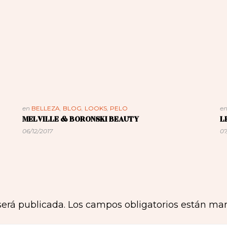
en
BELLEZA
,
BLOG
,
LOOKS
,
PELO
e
MELVILLE & BORONSKI BEAUTY
L
06/12/2017
07
será publicada.
Los campos obligatorios están ma