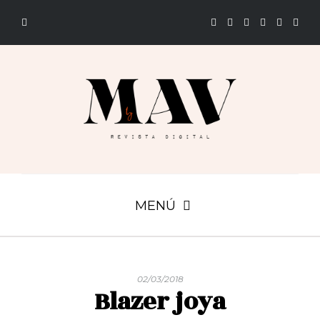
MENÚ
02/03/2018
Blazer joya