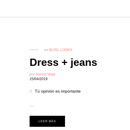
en
BLOG
,
LOOKS
Dress + jeans
por
Aurora Vega
25/04/2019
Tú opinión es importante
…
LEER MÁS