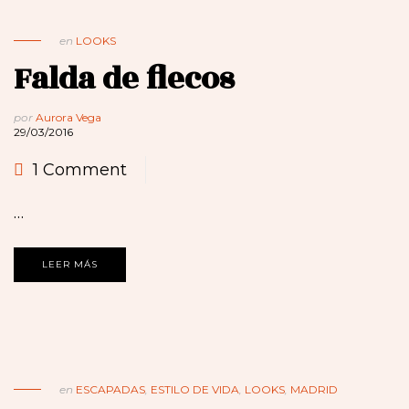
en
LOOKS
Falda de flecos
por
Aurora Vega
29/03/2016
1 Comment
…
LEER MÁS
en
ESCAPADAS
,
ESTILO DE VIDA
,
LOOKS
,
MADRID