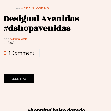
en
MODA
,
SHOPPING
Desigual Avenidas
#dshopavenidas
por
Aurora Vega
20/06/2016
1 Comment
…
LEER MÁS
Shopping bolso dorado