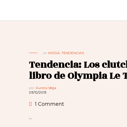
en
MODA
,
TENDENCIAS
Tendencia: Los clutc
libro de Olympia Le 
por
Aurora Vega
03/12/2013
1 Comment
…