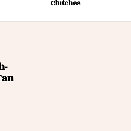
Clutches
h-
Tan